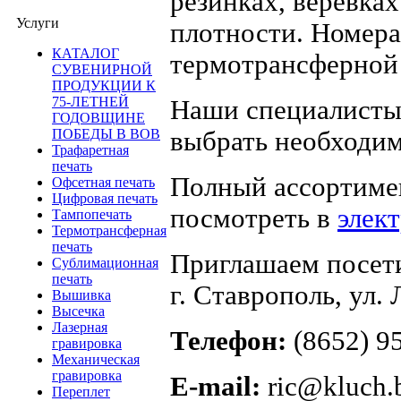
резинках, веревка
Услуги
плотности. Номера
КАТАЛОГ
термотрансферной 
СУВЕНИРНОЙ
ПРОДУКЦИИ К
75-ЛЕТНЕЙ
Наши специалисты
ГОДОВЩИНЕ
выбрать необходи
ПОБЕДЫ В ВОВ
Трафаретная
печать
Полный ассортиме
Офсетная печать
Цифровая печать
посмотреть в
элек
Тампопечать
Термотрансферная
печать
Приглашаем посети
Сублимационная
печать
г. Ставрополь, ул.
Вышивка
Высечка
Лазерная
Телефон:
(8652) 95
гравировка
Механическая
гравировка
E-mail:
ric@kluch.
Переплет