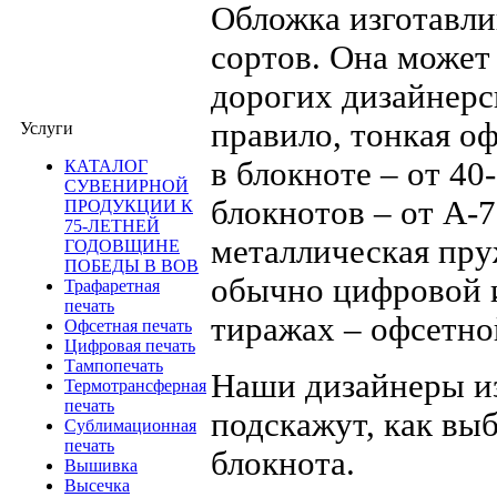
Обложка изготавли
сортов. Она может 
дорогих дизайнерс
правило, тонкая оф
Услуги
в блокноте – от 40
КАТАЛОГ
СУВЕНИРНОЙ
блокнотов – от А-
ПРОДУКЦИИ К
75-ЛЕТНЕЙ
металлическая пру
ГОДОВЩИНЕ
ПОБЕДЫ В ВОВ
обычно цифровой 
Трафаретная
печать
тиражах – офсетно
Офсетная печать
Цифровая печать
Тампопечать
Наши дизайнеры из
Термотрансферная
печать
подскажут, как вы
Сублимационная
печать
блокнота.
Вышивка
Высечка